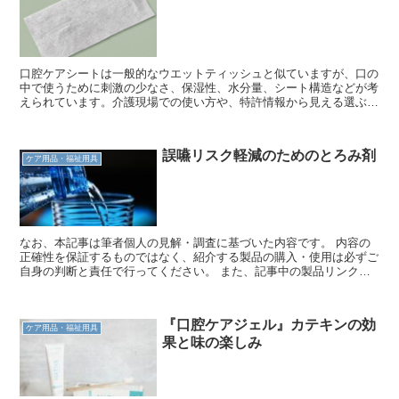
のか、特許の内容を含めて深掘りして解説していきます。 なお、本
記事は筆者個人の見解・調査に基づいた内容です。 内容の正確性を
保証するものではなく、紹介する製品の購入・使用は必ずご自身の判
断と責任で行ってください。
口腔ケアシートは一般的なウエットティッシュと似ていますが、口の
中で使うために刺激の少なさ、保湿性、水分量、シート構造などが考
えられています。介護現場での使い方や、特許情報から見える選ぶポ
イントを解説します。
誤嚥リスク軽減のためのとろみ剤
ケア用品・福祉用具
なお、本記事は筆者個人の見解・調査に基づいた内容です。 内容の
正確性を保証するものではなく、紹介する製品の購入・使用は必ずご
自身の判断と責任で行ってください。 また、記事中の製品リンクに
はアフィリエイトを含む場合があります（PR）。
『口腔ケアジェル』カテキンの効
ケア用品・福祉用具
果と味の楽しみ