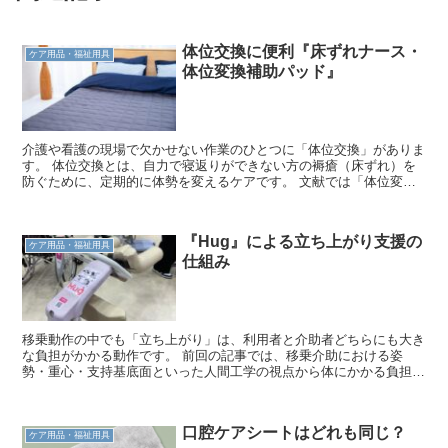
体位交換に便利『床ずれナース・
ケア用品・福祉用具
体位変換補助パッド』
介護や看護の現場で欠かせない作業のひとつに「体位交換」がありま
す。 体位交換とは、自力で寝返りができない方の褥瘡（床ずれ）を
防ぐために、定期的に体勢を変えるケアです。 文献では「体位変
換」と書かれていることが多いのですが、現場では「体位交換」とい
う言葉の方が馴染みがあり、実際には略して「体交（たいこう）」と
呼ばれています。 一見すると体の向きを変えるだけの簡単なケアの
『Hug』による立ち上がり支援の
ように思われますが、実際には奥が深いケアだと最近感じています。
ケア用品・福祉用具
仕組み
前回の記事では、体位交換の方法の一つである30度側臥位のリスク
と、褥瘡やポジショニング、クッションについてお話しました。
→30度側臥位のリスクと『バナナフィット・スモールフロータイ
プ』
移乗動作の中でも「立ち上がり」は、利用者と介助者どちらにも大き
な負担がかかる動作です。 前回の記事では、移乗介助における姿
勢・重心・支持基底面といった人間工学の視点から体にかかる負担に
ついて解説しました。 →人間工学から考える移乗介助と腰痛 今回
は、最近注目されている移乗支援機器の中から『Hug』というロボッ
トを取り上げます。 この記事では、Hugとはどのような機器なの
口腔ケアシートはどれも同じ？
か、そしてこの機器が「立ち上がり動作」をどのように支援している
ケア用品・福祉用具