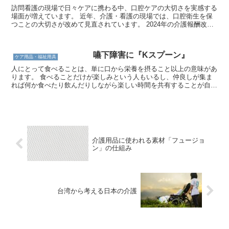
訪問看護の現場で日々ケアに携わる中、口腔ケアの大切さを実感する
場面が増えています。 近年、介護・看護の現場では、口腔衛生を保
つことの大切さが改めて見直されています。 2024年の介護報酬改定
では「口腔連携強化加算」という項目が新設され、歯科と看護・介護
とが連携して質の高いケアを提供することで、高齢者の生活の質を高
めていこう動きがあります。 これまでの記事でも、「いつまでも食
嚥下障害に『Kスプーン』
べたい」という思いを叶えるための、嚥下サポートのとろみ剤やKス
ケア用品・福祉用具
プーンを紹介してきました。
人にとって食べることは、単に口から栄養を摂ること以上の意味があ
ります。 食べることだけが楽しみという人もいるし、仲良しが集ま
れば何か食べたり飲んだりしながら楽しい時間を共有することが自然
な流れですよね。 しかし、病気や加齢により飲み込みが難しくなる
と、その楽しみが奪われてしまうことがあります。 自分や家族がそ
ういった状況になったとしたら、「できれば口から食べたい。」「食
べさせてあげたい。」と思う方がほとんどではないでしょうか。 そ
んな時、適切なサポートが必要になります。 嚥下障害の方はその状
態によって飲み込みやすい食べ物を選ぶ必要がありますが、使用する
介護用品に使われる素材「フュージョ
スプーン選びも大切になります。 今回は嚥下障害にスポットを当て
ン」の仕組み
た『Kスプーン』という介護用スプーンについて、その特許明細書の
内容も基にして紹介していきます。
台湾から考える日本の介護