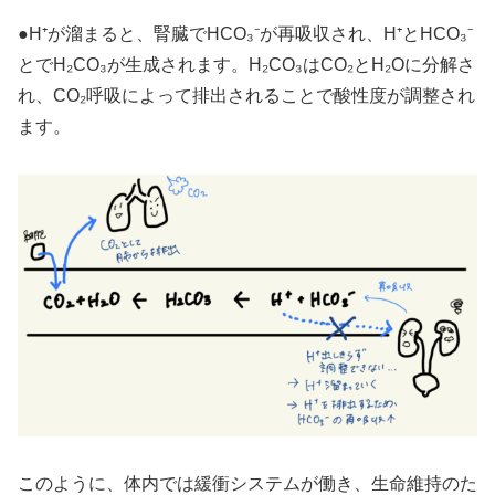
●H⁺が溜まると、腎臓でHCO₃⁻が再吸収され、H⁺とHCO₃⁻
とでH₂CO₃が生成されます。H₂CO₃はCO₂とH₂Oに分解さ
れ、CO₂呼吸によって排出されることで酸性度が調整され
ます。
このように、体内では緩衝システムが働き、生命維持のた