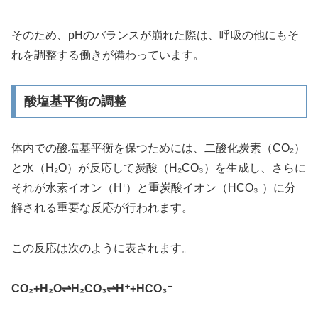
そのため、pHのバランスが崩れた際は、呼吸の他にもそ
れを調整する働きが備わっています。
酸塩基平衡の調整
体内での酸塩基平衡を保つためには、二酸化炭素（CO₂）
と水（H₂O）が反応して炭酸（H₂CO₃）を生成し、さらに
それが水素イオン（H⁺）と重炭酸イオン（HCO₃⁻）に分
解される重要な反応が行われます。
この反応は次のように表されます。
CO₂+H₂O⇌H₂CO₃​⇌H⁺+HCO₃⁻