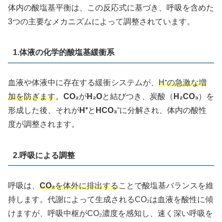
体内の酸塩基平衡は、この反応式に基づき、呼吸を含めた
3つの主要なメカニズムによって調整されています。
1.体液の化学的酸塩基緩衝系
血液や体液中に存在する緩衝システムが、
H⁺の急激な増
加を防ぎます
。
CO₂
が
H₂O
と結びつき、炭酸（
H₂CO₃
）を
形成した後、それが
H⁺
と
HCO₃⁻
に分解され、体内の酸性
度が調整されます。
2.呼吸による調整
呼吸は、
CO₂
を体外に排出する
ことで酸塩基バランスを維
持します。代謝によって生成されるCO₂は血液を酸性に傾
けますが、呼吸中枢がCO₂濃度を感知し、速く深い呼吸を