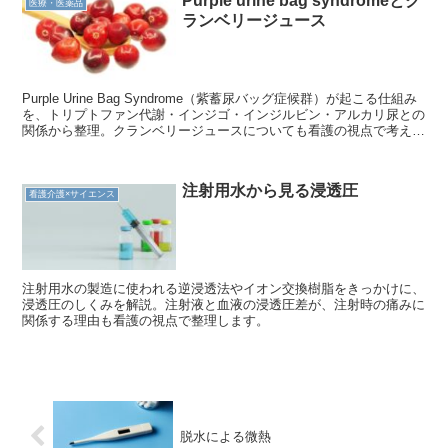
Purple urine bag syndromeとク
について知るには、まずはインスリンというホルモンが体内でどのよ
医療・医薬品
ランベリージュース
うに働いているのかを理解しなくてはなりません。 この記事では、
インスリンというホルモンについて、体内の物質の移動など基礎的な
知識とともに解説していきます。
Purple Urine Bag Syndrome（紫蓄尿バッグ症候群）が起こる仕組み
を、トリプトファン代謝・インジゴ・インジルビン・アルカリ尿との
関係から整理。クランベリージュースについても看護の視点で考えま
す
注射用水から見る浸透圧
看護介護×サイエンス
注射用水の製造に使われる逆浸透法やイオン交換樹脂をきっかけに、
浸透圧のしくみを解説。注射液と血液の浸透圧差が、注射時の痛みに
関係する理由も看護の視点で整理します。
脱水による微熱