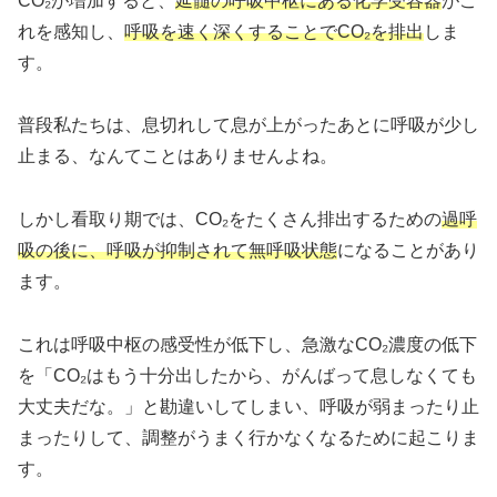
CO₂が増加すると、
延髄の呼吸中枢にある化学受容器
がこ
れを感知し、
呼吸を速く深くすることでCO₂を排出
しま
す。
普段私たちは、息切れして息が上がったあとに呼吸が少し
止まる、なんてことはありませんよね。
しかし看取り期では、CO₂をたくさん排出するための
過呼
吸の後に、呼吸が抑制されて無呼吸状態
になることがあり
ます。
これは呼吸中枢の感受性が低下し、急激なCO₂濃度の低下
を「CO₂はもう十分出したから、がんばって息しなくても
大丈夫だな。」と勘違いしてしまい、呼吸が弱まったり止
まったりして、調整がうまく行かなくなるために起こりま
す。