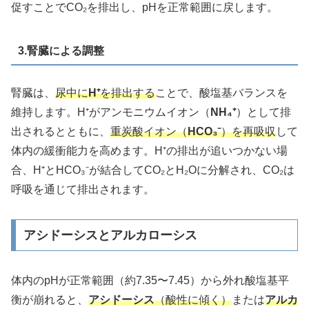
促すことでCO₂を排出し、pHを正常範囲に戻します。
3.腎臓による調整
腎臓は、
尿中に
H⁺
を排出する
ことで、酸塩基バランスを
維持します。H⁺がアンモニウムイオン（
NH₄⁺
）として排
出されるとともに、
重炭酸イオン（
HCO₃⁻
）を再吸収
して
体内の緩衝能力を高めます。H⁺の排出が追いつかない場
合、H⁺とHCO₃⁻が結合してCO₂とH₂Oに分解され、CO₂は
呼吸を通じて排出されます。
アシドーシスとアルカローシス
体内のpHが正常範囲（約7.35〜7.45）から外れ酸塩基平
衡が崩れると、
アシドーシス
（酸性に傾く）
または
アルカ