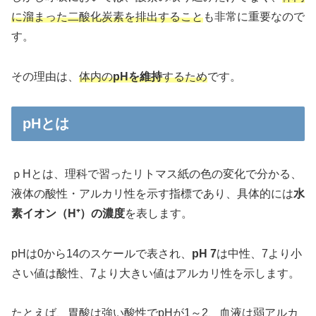
に溜まった二酸化炭素を排出すること
も非常に重要なので
す。
その理由は、
体内の
pHを維持
するため
です。
pHとは
ｐHとは、理科で習ったリトマス紙の色の変化で分かる、
液体の酸性・アルカリ性を示す指標であり、具体的には
水
素イオン（H⁺）の濃度
を表します。
pHは0から14のスケールで表され、
pH 7
は中性、7より小
さい値は酸性、7より大きい値はアルカリ性を示します。
たとえば、胃酸は強い酸性でpHが1～2、血液は弱アルカ