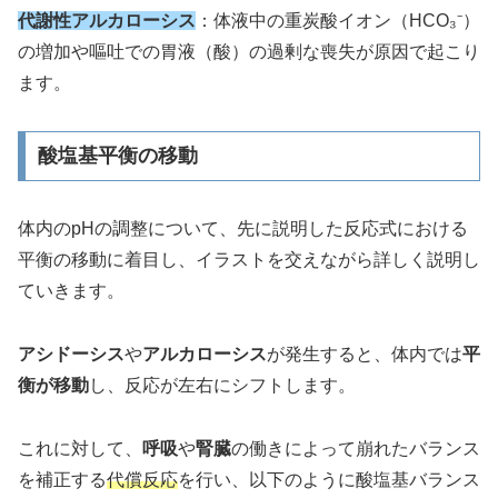
代謝性アルカローシス
：体液中の重炭酸イオン（HCO₃⁻）
の増加や嘔吐での胃液（酸）の過剰な喪失が原因で起こり
ます。
酸塩基平衡の移動
体内のpHの調整について、先に説明した反応式における
平衡の移動に着目し、イラストを交えながら詳しく説明し
ていきます。
アシドーシス
や
アルカローシス
が発生すると、体内では
平
衡が移動
し、反応が左右にシフトします。
これに対して、
呼吸
や
腎臓
の働きによって崩れたバランス
を補正する
代償反応
を行い、以下のように酸塩基バランス