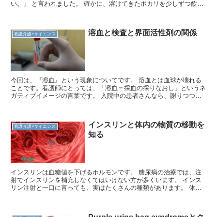
い。」 と言われました。 確かに、溶けてきたポカリを少しずつ飲ん
でいると味がどんどん薄くなっていきます。 これは「凝固点降下」
という現象に関係しています。 化学で学習した凝固点降下につい
て、子どもにもちゃんと説明すべく、ポカリスエットが凍って溶ける
溶血と検査と界面活性剤の関係
際に何が起こっているのかを詳しく見ていきます。
看護介護×サイエンス
今回は、『溶血』という現象についてです。 溶血とは血球が壊れる
ことです。看護師にとっては、「溶血＝採血の採りなおし」というネ
ガティブイメージの言葉です。 入院中の患者さんなら、謝りつつ採
血しなおせばいいわけですが、在宅ではそう簡単にはいきません。
採血において溶血は、ちゃんとした検査結果が出なくなるというトラ
ブルではありますが、一方で意図的に溶血を利用する検査項目も存在
インスリンと体内の物質の移動を
します。 この記事では、溶血とは何か、なぜ検査に影響を与えるの
看護介護×サイエンス
知る
か、そして溶血を活用する技術について解説していきます。 ※本記
事は個人的な経験や調査に基づき執筆しております。 情報の正確性
や最新性を保証するものではありません。
インスリンは血糖値を下げるホルモンです。 糖尿病の治療では、注
射でインスリンを補充しなくてはいけない方が多くいます。 インス
リン注射と一口に言っても、実はたくさんの種類があります。 体内
で分泌されるインスリンは1種類なのに、なぜ作用の違うインスリン
製剤があるのでしょうか？ これには、インスリンの体内での基礎分
泌と追加分泌という２つの働きが関係しています。 インスリン製剤